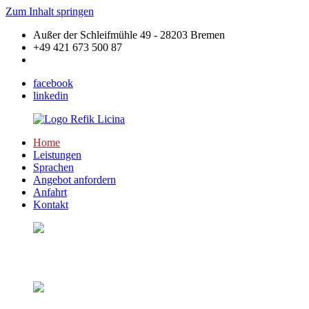
Zum Inhalt springen
Außer der Schleifmühle 49 - 28203 Bremen
+49 421 673 500 87
info@refik-licina.de
facebook
linkedin
Home
Leistungen
Dolmetscher
Sprachen
Angebot anfordern
und
Anfahrt
Kontakt
Übersetzungsservice
Bremen
Professionelle Übersetzungen
Allgemein beeidigter Dolmetscher und ermächtigter Übersetzer